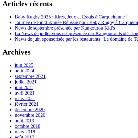
Articles récents
Baby Rugby 2025 : Rires, Jeux et Essais à Carqueiranne !
Journée de Fin d’Année Réussie pour Baby Rugby à Carqueir
News de septembre présentée par Kangourou Kid’s
La News de juillet vous est présentée par Kangourou Kid’s To
News de juin sponsorisée par les restaurants “Le domaine de Te
Archives
juin 2025
août 2024
septembre 2021
juillet 2021
juin 2021
avril 2021
mars 2021
février 2021
décembre 2020
novembre 2020
août 2019
octobre 2018
mars 2018
août 2017