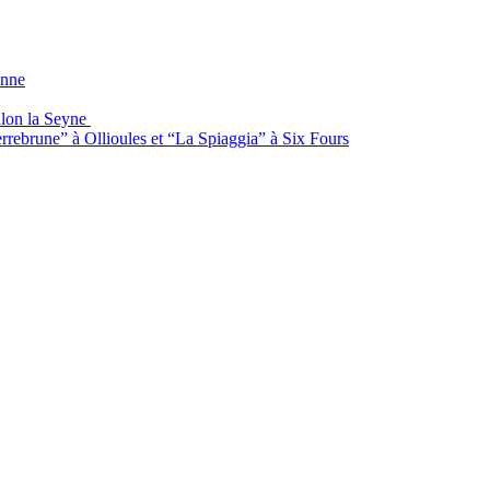
anne
ulon la Seyne
rrebrune” à Ollioules et “La Spiaggia” à Six Fours