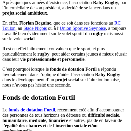
Après quelques années d’existence, l’association
Baby Rugby
, par
l’intermédiaire de son président, a décidé de se lancer dans un
projet social ambitieux
.
En effet,
Florian Beguine
, que ce soit dans ses fonctions au
RC
Toulon
, au
Stade Niçois
ou à l’
Union Sportive Seynoise
, a toujours
travaillé bien évidemment sur le volet sportif du
rugby
mais aussi
sur le volet
social
.
Il est en effet intimement convaincu que le sport, et plus
particulièrement le
rugby
, peut aider certains jeunes à mieux réussir
dans leur
vie professionnelle et personnelle
.
C’est pourquoi lorsque le
fonds de dotation Fortil
a répondu
favorablement dans l’optique d’aider l’association
Baby Rugby
dans le développement d’un
projet social
sur l’aire toulonnaise,
nous n’avons pas hésité une seconde.
Fonds de dotation Fortil
Le
fonds de dotation Fortil
, récemment créé afin d’accompagner
des personnes de tous horizons en détresse ou
difficulté sociale
,
humanitaire
,
médicale
,
financière
et autres, plaide en faveur de
l’
égalité des chances
et de l’
insertion sociale et/ou
professionnelle
.