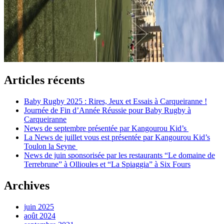
Articles récents
Baby Rugby 2025 : Rires, Jeux et Essais à Carqueiranne !
Journée de Fin d’Année Réussie pour Baby Rugby à
Carqueiranne
News de septembre présentée par Kangourou Kid’s
La News de juillet vous est présentée par Kangourou Kid’s
Toulon la Seyne
News de juin sponsorisée par les restaurants “Le domaine de
Terrebrune” à Ollioules et “La Spiaggia” à Six Fours
Archives
juin 2025
août 2024