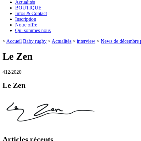
Actualités
BOUTIQUE
Infos & Contact
Inscription
Notre offre
Qui sommes nous
>
Accueil
Baby rugby
>
Actualités
>
interview
>
News de décembre pa
Le Zen
4
12/2020
Le Zen
Articles récents