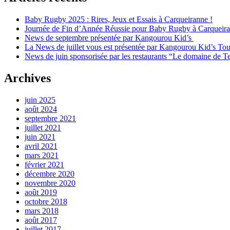
Baby Rugby 2025 : Rires, Jeux et Essais à Carqueiranne !
Journée de Fin d’Année Réussie pour Baby Rugby à Carqueir
News de septembre présentée par Kangourou Kid’s
La News de juillet vous est présentée par Kangourou Kid’s To
News de juin sponsorisée par les restaurants “Le domaine de Te
Archives
juin 2025
août 2024
septembre 2021
juillet 2021
juin 2021
avril 2021
mars 2021
février 2021
décembre 2020
novembre 2020
août 2019
octobre 2018
mars 2018
août 2017
juillet 2017