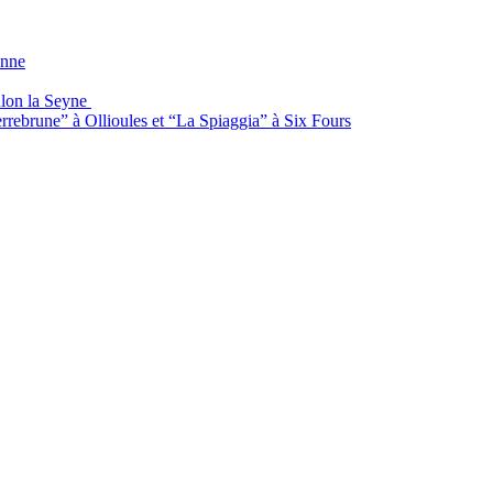
anne
ulon la Seyne
rrebrune” à Ollioules et “La Spiaggia” à Six Fours