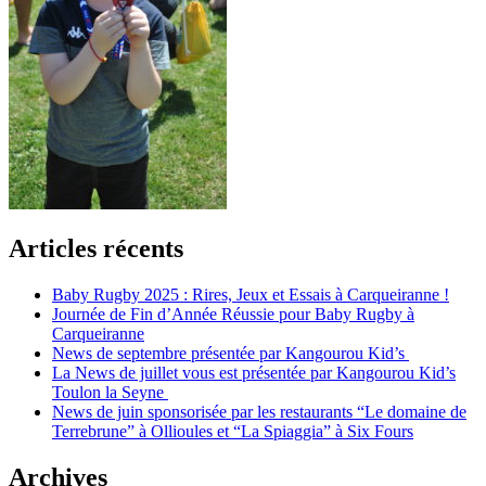
Articles récents
Baby Rugby 2025 : Rires, Jeux et Essais à Carqueiranne !
Journée de Fin d’Année Réussie pour Baby Rugby à
Carqueiranne
News de septembre présentée par Kangourou Kid’s
La News de juillet vous est présentée par Kangourou Kid’s
Toulon la Seyne
News de juin sponsorisée par les restaurants “Le domaine de
Terrebrune” à Ollioules et “La Spiaggia” à Six Fours
Archives