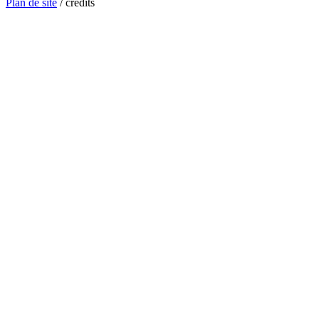
Plan de site
/ crédits