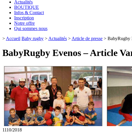
Actualités
BOUTIQUE
Infos & Contact
Inscription
Notre offre
Qui sommes nous
>
Accueil
Baby rugby
>
Actualités
>
Article de presse
>
BabyRugby E
BabyRugby Evenos – Article Va
11
10/2018