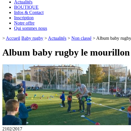
Actualités
BOUTIQUE
Infos & Contact
Inscription
Notre offre
Qui sommes nous
>
Accueil
Baby rugby
>
Actualités
>
Non classé
>
Album baby rugby 
Album baby rugby le mourillon
21
02/2017