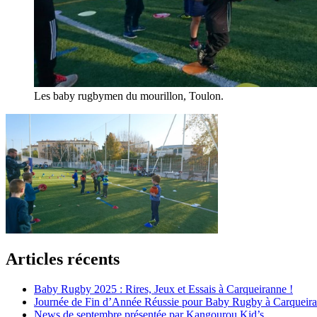
Les baby rugbymen du mourillon, Toulon.
Articles récents
Baby Rugby 2025 : Rires, Jeux et Essais à Carqueiranne !
Journée de Fin d’Année Réussie pour Baby Rugby à Carqueir
News de septembre présentée par Kangourou Kid’s